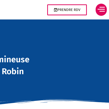
PRENDRE RDV
umineuse
 Robin