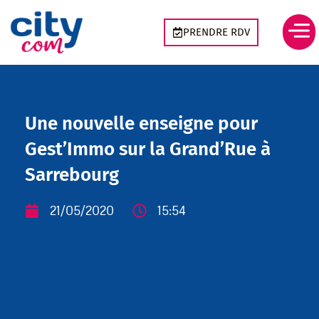
Aller
Panneau de gestion des cookies
au
PRENDRE RDV
contenu
Une nouvelle enseigne pour
Gest’Immo sur la Grand’Rue à
Sarrebourg
21/05/2020
15:54