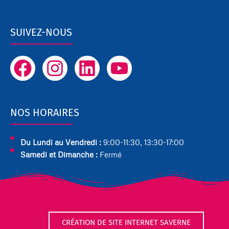
SUIVEZ-NOUS
F
I
L
Y
a
n
i
o
c
s
n
u
NOS HORAIRES
e
t
k
t
b
a
e
u
Du Lundi au Vendredi :
9:00-11:30, 13:30-17:00
o
g
d
b
Samedi et Dimanche :
Fermé
o
r
i
e
k
a
n
m
CRÉATION DE SITE INTERNET SAVERNE