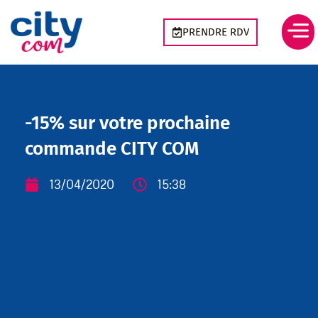
Aller
Panneau de gestion des cookies
au
PRENDRE RDV
contenu
-15% sur votre prochaine
commande CITY COM
13/04/2020
15:38