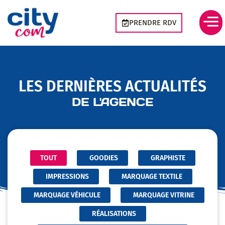
Aller
Panneau de gestion des cookies
au
PRENDRE RDV
contenu
LES DERNIÈRES ACTUALITÉS
DE L'AGENCE
TOUT
GOODIES
GRAPHISTE
IMPRESSIONS
MARQUAGE TEXTILE
MARQUAGE VÉHICULE
MARQUAGE VITRINE
RÉALISATIONS