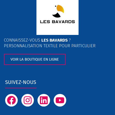
CONNAISSEZ-VOUS
LES BAVARDS
?
PERSONNALISATION TEXTILE POUR PARTICULIER
VOIR LA BOUTIQUE EN LIGNE
SUIVEZ-NOUS
F
I
L
Y
a
n
i
o