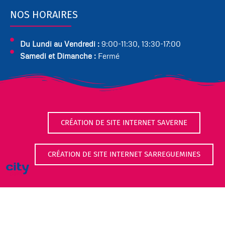
c
s
n
u
NOS HORAIRES
e
t
k
t
b
a
e
u
Du Lundi au Vendredi :
9:00-11:30, 13:30-17:00
o
g
d
b
Samedi et Dimanche :
Fermé
o
r
i
e
k
a
n
m
CRÉATION DE SITE INTERNET SAVERNE
CRÉATION DE SITE INTERNET SARREGUEMINES
Mentions Légales
Politique de Confidentialité
City-com , Site web à Sarrebourg