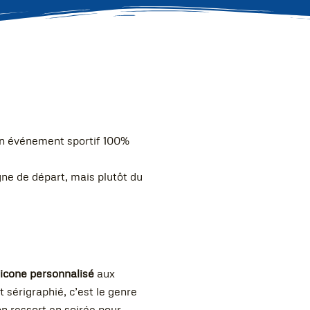
Un événement sportif 100%
igne de départ, mais plutôt du
licone personnalisé
aux
 sérigraphié, c’est le genre
n ressort en soirée pour