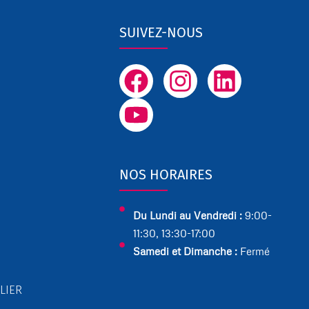
SUIVEZ-NOUS
F
Y
I
L
a
o
n
i
c
u
s
n
e
t
t
k
b
u
a
e
NOS HORAIRES
o
b
g
d
o
e
r
i
Du Lundi au Vendredi :
9:00-
11:30, 13:30-17:00
k
a
n
Samedi et Dimanche :
Fermé
m
LIER