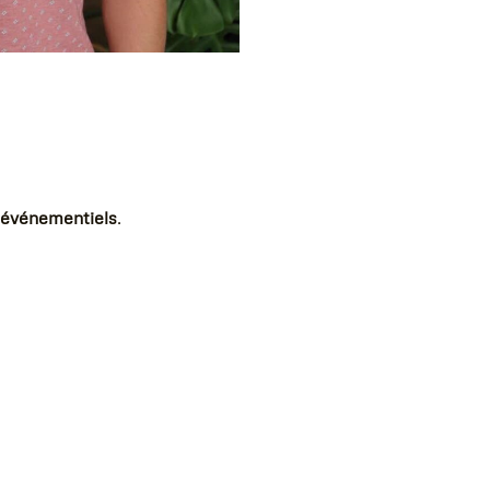
s événementiels
.