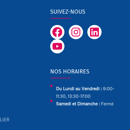
SUIVEZ-NOUS
F
Y
I
L
a
o
n
i
c
u
s
n
e
t
t
k
b
u
a
e
NOS HORAIRES
o
b
g
d
o
e
r
i
Du Lundi au Vendredi :
9:00-
11:30, 13:30-17:00
k
a
n
Samedi et Dimanche :
Fermé
m
LIER