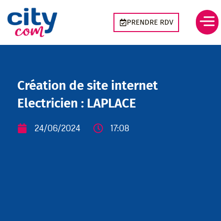
Aller
Panneau de gestion des cookies
au
PRENDRE RDV
contenu
Création de site internet
Electricien : LAPLACE
24/06/2024
17:08