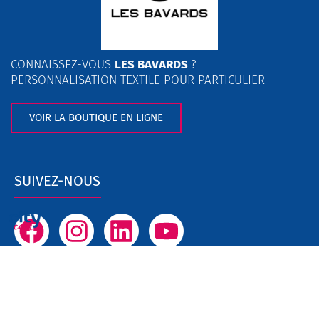
CONNAISSEZ-VOUS
LES BAVARDS
?
PERSONNALISATION TEXTILE POUR PARTICULIER
VOIR LA BOUTIQUE EN LIGNE
SUIVEZ-NOUS
F
I
L
Y
a
n
i
o
c
s
n
u
NOS HORAIRES
e
t
k
t